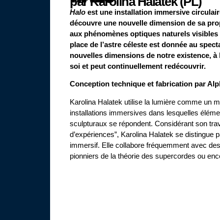
par Karolina Halatek (PL)
Halo
est une installation immersive circulair
découvre une nouvelle dimension de sa propr
aux phénomènes optiques naturels visibles au
place de l’astre céleste est donnée au spect
nouvelles dimensions de notre existence, à 
soi et peut continuellement redécouvrir.
Conception technique et fabrication par Al
Karolina Halatek utilise la lumière comme un m
de précision pour conférer à ses œuvres une di
installations immersives dans lesquelles élémen
sculpturaux se répondent. Considérant son tra
d’expériences”, Karolina Halatek se distingue p
immersif. Elle collabore fréquemment avec des
pionniers de la théorie des supercordes ou en