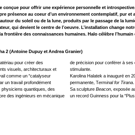
e conçue pour offrir une expérience personnelle et introspective.
e présence au coeur d’un environnement contemplatif, pur et abst
tour du soleil ou de la lune, produits par le passage de la lumièr
ateur, qui devient le centre de l’oeuvre. L’installation change n
la frontière des connaissances humaines. Halo célèbre l’humain e
pha 2 (Antoine Dupuy et Andrea Granier)
atériau pour créer des
mension distinctive et
ts visuels, architecturaux et
stimulante.
vail comme un “catalyseur
Karolina Halatek a inauguré en 20
ar un travail profondément
permanente, T
erminal for Tirana
.
 physiciens quantiques, des
Sa sculpture
Beacon
, exposée 
core des ingénieurs en mécanique
un record Guinness pour la “Plu